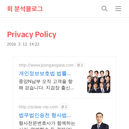
회 분석블로그
검
메
색
뉴
Privacy Policy
상
본
문
세
2026. 3. 12. 14:22
제
컨
본
목
문
텐
http://www.joonganglaw.com
광고
츠
개인정보보호법 법률사
무소
중앙N남부 오직 고객을 향
해 걷습니다. 지검장 출신
변호사 중앙N남부 법률사무
소
http://sclaw-vip.com
광고
법무법인송천 형사법률
지원센터
형사전문변호사가 함께하는